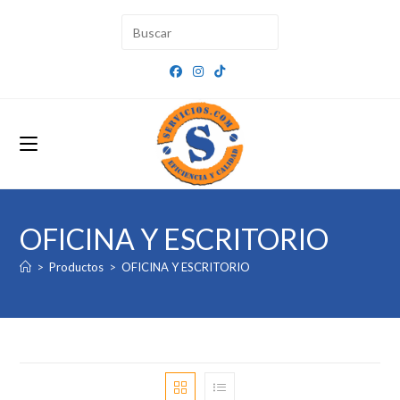
Ir
al
contenido
OFICINA Y ESCRITORIO
>
Productos
>
OFICINA Y ESCRITORIO