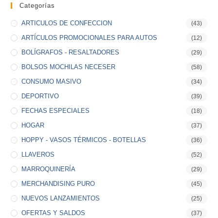
Categorías
ARTICULOS DE CONFECCION
(43)
ARTÍCULOS PROMOCIONALES PARA AUTOS
(12)
BOLÍGRAFOS - RESALTADORES
(29)
BOLSOS MOCHILAS NECESER
(58)
CONSUMO MASIVO
(34)
DEPORTIVO
(39)
FECHAS ESPECIALES
(18)
HOGAR
(37)
HOPPY - VASOS TÉRMICOS - BOTELLAS
(36)
LLAVEROS
(52)
MARROQUINERÍA
(29)
MERCHANDISING PURO
(45)
NUEVOS LANZAMIENTOS
(25)
OFERTAS Y SALDOS
(37)