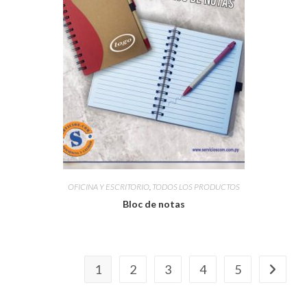
OFICINA Y ESCRITORIO
,
TODOS LOS PRODUCTOS
Bloc de notas
1
2
3
4
5