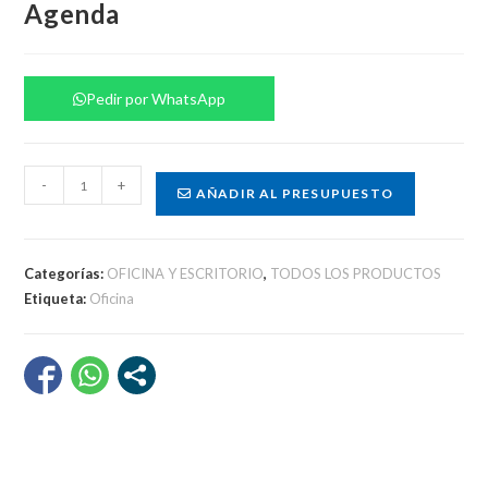
Agenda
Pedir por WhatsApp
Agenda
-
+
AÑADIR AL PRESUPUESTO
cantidad
Categorías:
OFICINA Y ESCRITORIO
,
TODOS LOS PRODUCTOS
Etiqueta:
Oficina