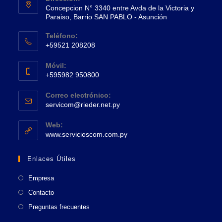
Concepcion N° 3340 entre Avda de la Victoria y
Paraiso, Barrio SAN PABLO - Asunción
Se
Teléfono:
abre
+59521 208208
en
Se
una
Móvil:
abre
+595982 950800
nueva
en
Se
pestaña
tu
Correo electrónico:
abre
Se
aplicación
servicom@rieder.net.py
en
abre
tu
en
Web:
tu
Se
aplicación
www.servicioscom.com.py
aplicación
abre
en
Enlaces Útiles
una
nueva
Empresa
pestaña
Contacto
Preguntas frecuentes