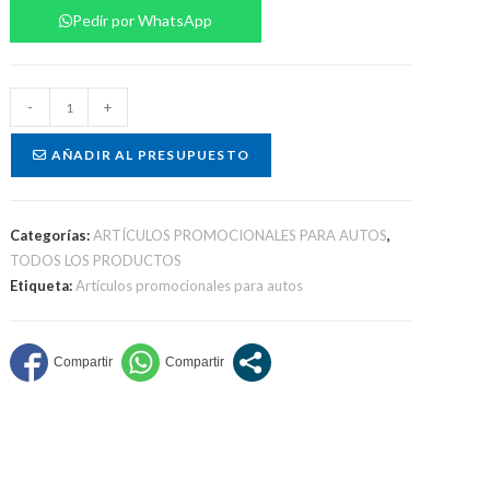
Pedir por WhatsApp
Almohada
-
+
de
Viaje
AÑADIR AL PRESUPUESTO
cantidad
Categorías:
ARTÍCULOS PROMOCIONALES PARA AUTOS
,
TODOS LOS PRODUCTOS
Etiqueta:
Artículos promocionales para autos