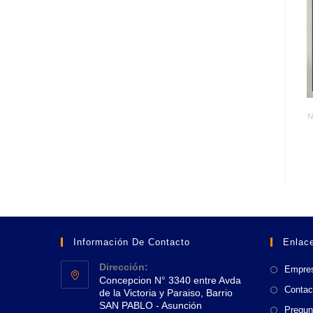
N
Información De Contacto
Enlace
Dirección:
Empre
Concepcion N° 3340 entre Avda
Contac
de la Victoria y Paraiso, Barrio
SAN PABLO - Asunción
Pregun