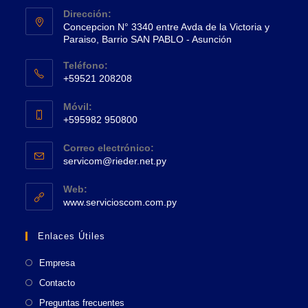
Dirección:
Concepcion N° 3340 entre Avda de la Victoria y
Paraiso, Barrio SAN PABLO - Asunción
Se
Teléfono:
abre
+59521 208208
en
Se
una
Móvil:
abre
+595982 950800
nueva
en
Se
pestaña
tu
Correo electrónico:
abre
Se
aplicación
servicom@rieder.net.py
en
abre
tu
en
Web:
tu
Se
aplicación
www.servicioscom.com.py
aplicación
abre
en
Enlaces Útiles
una
nueva
Empresa
pestaña
Contacto
Preguntas frecuentes