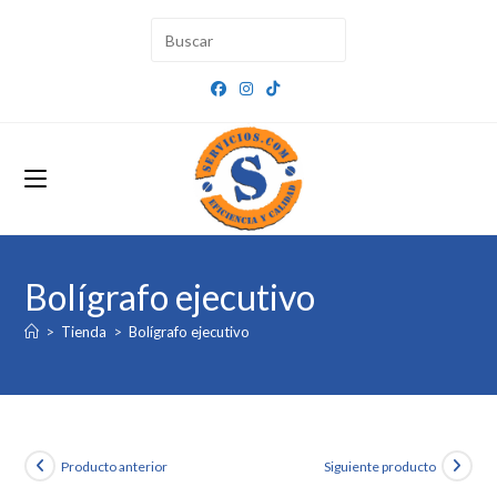
Ir
al
contenido
Bolígrafo ejecutivo
>
Tienda
>
Bolígrafo ejecutivo
Producto anterior
Siguiente producto