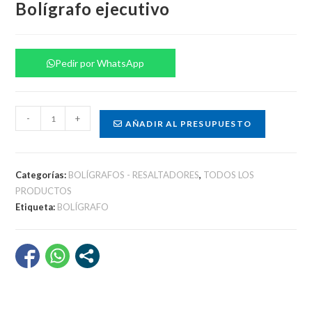
Bolígrafo ejecutivo
Pedir por WhatsApp
Bolígrafo
-
+
AÑADIR AL PRESUPUESTO
ejecutivo
cantidad
Categorías:
BOLÍGRAFOS - RESALTADORES
,
TODOS LOS
PRODUCTOS
Etiqueta:
BOLÍGRAFO