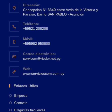
Dirección:
Concepcion N° 3340 entre Avda de la Victoria y
Paraiso, Barrio SAN PABLO - Asunción
Se
Teléfono:
abre
+59521 208208
en
Se
una
Móvil:
abre
+595982 950800
nueva
en
Se
pestaña
tu
Correo electrónico:
abre
Se
aplicación
servicom@rieder.net.py
en
abre
tu
en
Web:
tu
Se
aplicación
www.servicioscom.com.py
aplicación
abre
en
Enlaces Útiles
una
nueva
Empresa
pestaña
Contacto
Preguntas frecuentes