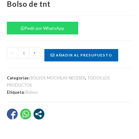
Bolso de tnt
Pedir por WhatsApp
Bolso
-
+
AÑADIR AL PRESUPUESTO
de
tnt
cantidad
Categorías:
BOLSOS MOCHILAS NECESER
,
TODOS LOS
PRODUCTOS
Etiqueta:
Bolsos