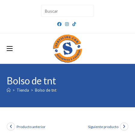
Ir
al
contenido
Bolso de tnt
>
Tienda
>
Bolso de tnt
Producto anterior
Siguiente producto