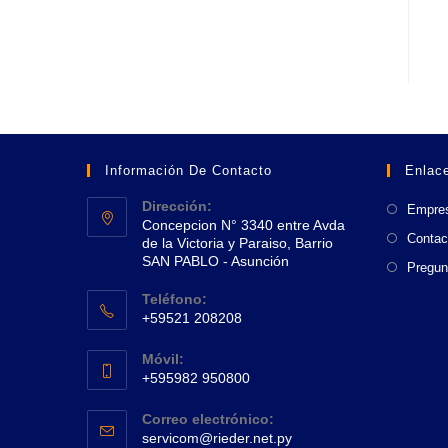
Información De Contacto
Enlace
Dirección:
Empre
Concepcion N° 3340 entre Avda
Contac
de la Victoria y Paraiso, Barrio
SAN PABLO - Asunción
Pregun
Se
Teléfono:
abre
+59521 208208
en
Se
una
Móvil:
abre
+595982 950800
nueva
en
Se
pestaña
tu
Correo electrónico:
abre
Se
aplicación
servicom@rieder.net.py
en