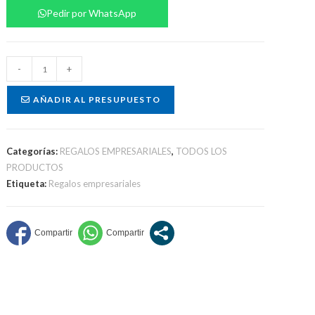
Pedir por WhatsApp
Bolsos
-
+
utilitarios
cantidad
AÑADIR AL PRESUPUESTO
Categorías:
REGALOS EMPRESARIALES
,
TODOS LOS
PRODUCTOS
Etiqueta:
Regalos empresariales