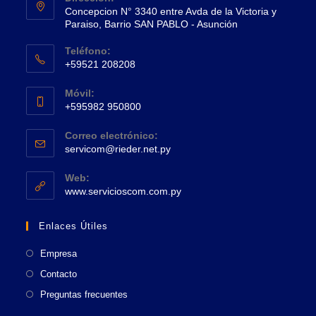
Concepcion N° 3340 entre Avda de la Victoria y
Paraiso, Barrio SAN PABLO - Asunción
Se
Teléfono:
abre
+59521 208208
en
Se
una
Móvil:
abre
+595982 950800
nueva
en
Se
pestaña
tu
Correo electrónico:
abre
Se
aplicación
servicom@rieder.net.py
en
abre
tu
en
Web:
tu
Se
aplicación
www.servicioscom.com.py
aplicación
abre
en
Enlaces Útiles
una
nueva
Empresa
pestaña
Contacto
Preguntas frecuentes