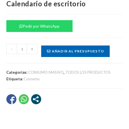
Calendario de escritorio
Pedir por WhatsApp
Calendario
-
+
AÑADIR AL PRESUPUESTO
de
escritorio
cantidad
Categorías:
CONSUMO MASIVO
,
TODOS LOS PRODUCTOS
Etiqueta:
Consumo