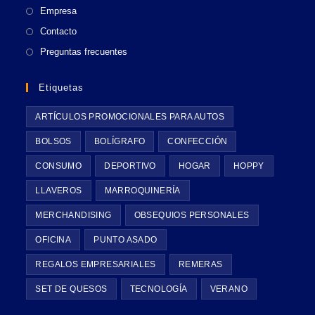
Empresa
pestaña
Contacto
Preguntas frecuentes
Etiquetas
ARTÍCULOS PROMOCIONALES PARA AUTOS
BOLSOS
BOLÍGRAFO
CONFECCIÓN
CONSUMO
DEPORTIVO
HOGAR
HOPPY
LLAVEROS
MARROQUINERÍA
MERCHANDISING
OBSEQUIOS PERSONALES
OFICINA
PUNTO ASADO
REGALOS EMPRESARIALES
REMERAS
SET DE QUESOS
TECNOLOGÍA
VERANO