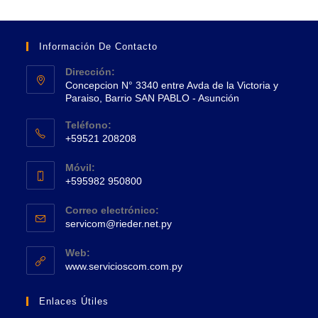
Información De Contacto
Dirección:
Concepcion N° 3340 entre Avda de la Victoria y
Paraiso, Barrio SAN PABLO - Asunción
Se
Teléfono:
abre
+59521 208208
en
Se
una
Móvil:
abre
+595982 950800
nueva
en
Se
pestaña
tu
Correo electrónico:
abre
Se
aplicación
servicom@rieder.net.py
en
abre
tu
en
Web:
tu
Se
aplicación
www.servicioscom.com.py
aplicación
abre
en
Enlaces Útiles
una
nueva