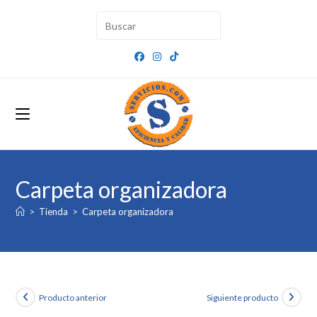
Ir
al
contenido
Carpeta organizadora
>
Tienda
>
Carpeta organizadora
Producto anterior
Siguiente producto