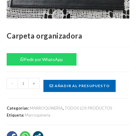
Carpeta organizadora
Pedir por WhatsApp
Carpeta
-
+
AÑADIR AL PRESUPUESTO
organizadora
cantidad
Categorías:
MARROQUINERÍA
,
TODOS LOS PRODUCTOS
Etiqueta:
Marroquinería