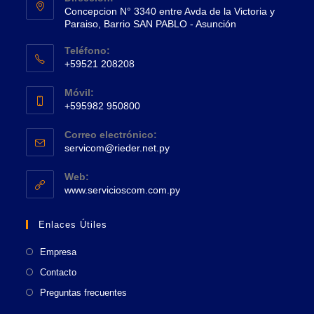
Concepcion N° 3340 entre Avda de la Victoria y
Paraiso, Barrio SAN PABLO - Asunción
Se
Teléfono:
abre
+59521 208208
en
Se
una
Móvil:
abre
+595982 950800
nueva
en
Se
pestaña
tu
Correo electrónico:
abre
Se
aplicación
servicom@rieder.net.py
en
abre
tu
en
Web:
tu
Se
aplicación
www.servicioscom.com.py
aplicación
abre
en
Enlaces Útiles
una
nueva
Empresa
pestaña
Contacto
Preguntas frecuentes