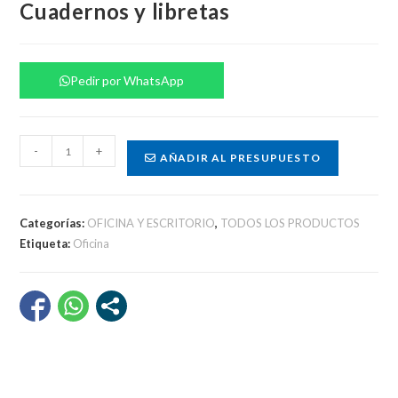
Cuadernos y libretas
Pedir por WhatsApp
Cuadernos
-
+
AÑADIR AL PRESUPUESTO
y
libretas
cantidad
Categorías:
OFICINA Y ESCRITORIO
,
TODOS LOS PRODUCTOS
Etiqueta:
Oficina