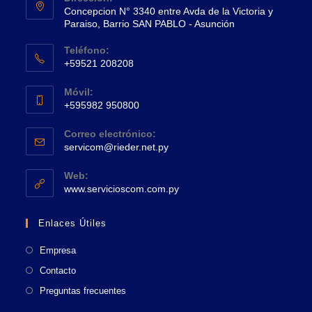
Concepcion N° 3340 entre Avda de la Victoria y
Paraiso, Barrio SAN PABLO - Asunción
Se
Teléfono:
abre
+59521 208208
en
Se
una
Móvil:
abre
+595982 950800
nueva
en
Se
pestaña
tu
Correo electrónico:
abre
Se
aplicación
servicom@rieder.net.py
en
abre
tu
en
Web:
tu
Se
aplicación
www.servicioscom.com.py
aplicación
abre
en
Enlaces Útiles
una
nueva
Empresa
pestaña
Contacto
Preguntas frecuentes