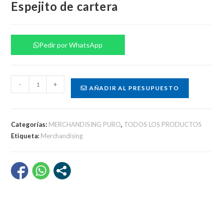
Espejito de cartera
Pedir por WhatsApp
Espejito
-
+
AÑADIR AL PRESUPUESTO
de
cartera
cantidad
Categorías:
MERCHANDISING PURO
,
TODOS LOS PRODUCTOS
Etiqueta:
Merchandising