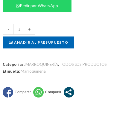
Pedir por WhatsApp
Estuche
-
+
kit
asado
AÑADIR AL PRESUPUESTO
cantidad
Categorías:
MARROQUINERÍA
,
TODOS LOS PRODUCTOS
Etiqueta:
Marroquinería