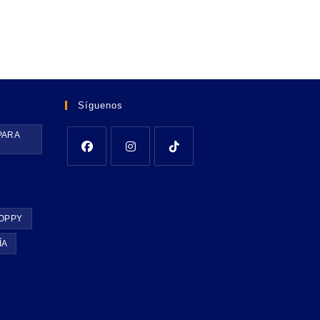
Síguenos
PARA
OPPY
ÍA