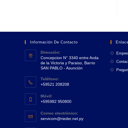
Información De Contacto
Enlace
Dirección:
Empre
Concepcion N° 3340 entre Avda
Contac
de la Victoria y Paraiso, Barrio
SAN PABLO - Asunción
Pregun
Se
Teléfono:
abre
+59521 208208
en
Se
una
Móvil:
abre
+595982 950800
nueva
en
Se
pestaña
tu
Correo electrónico:
abre
Se
aplicación
servicom@rieder.net.py
en
abre