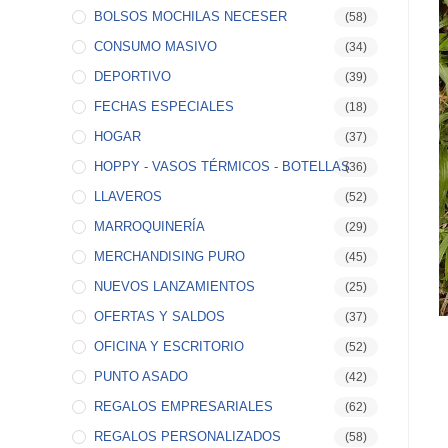
BOLSOS MOCHILAS NECESER
(58)
CONSUMO MASIVO
(34)
DEPORTIVO
(39)
FECHAS ESPECIALES
(18)
HOGAR
(37)
HOPPY - VASOS TÉRMICOS - BOTELLAS
(36)
LLAVEROS
(52)
MARROQUINERÍA
(29)
MERCHANDISING PURO
(45)
NUEVOS LANZAMIENTOS
(25)
OFERTAS Y SALDOS
(37)
OFICINA Y ESCRITORIO
(52)
PUNTO ASADO
(42)
REGALOS EMPRESARIALES
(62)
REGALOS PERSONALIZADOS
(58)