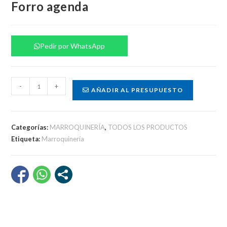
Forro agenda
Pedir por WhatsApp
Forro
-
+
AÑADIR AL PRESUPUESTO
agenda
cantidad
Categorías:
MARROQUINERÍA
,
TODOS LOS PRODUCTOS
Etiqueta:
Marroquinería