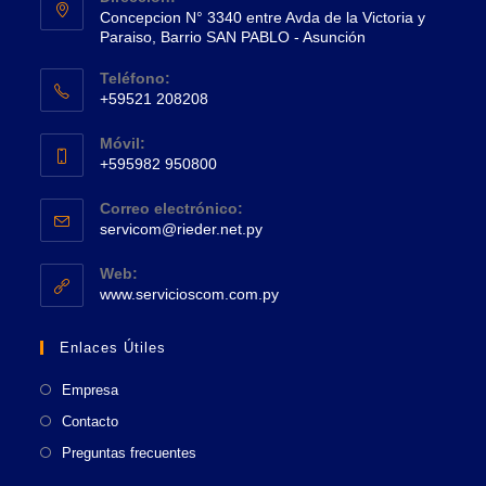
Concepcion N° 3340 entre Avda de la Victoria y
Paraiso, Barrio SAN PABLO - Asunción
Se
Teléfono:
abre
+59521 208208
en
Se
una
Móvil:
abre
+595982 950800
nueva
en
Se
pestaña
tu
Correo electrónico:
abre
Se
aplicación
servicom@rieder.net.py
en
abre
tu
en
Web:
tu
Se
aplicación
www.servicioscom.com.py
aplicación
abre
en
Enlaces Útiles
una
nueva
Empresa
pestaña
Contacto
Preguntas frecuentes