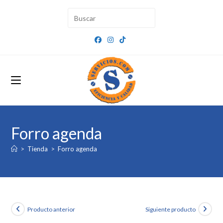
Ir
al
contenido
Forro agenda
>
Tienda
>
Forro agenda
Producto anterior
Siguiente producto