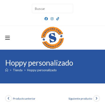
Ir
al
contenido
Hoppy personalizado
>
Tienda
>
Hoppy personalizado
Producto anterior
Siguiente producto