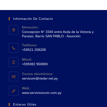
Información De Contacto
Dirección:
Concepcion N° 3340 entre Avda de la Victoria y
Paraiso, Barrio SAN PABLO - Asunción
Se
Teléfono:
abre
+59521 208208
en
Se
una
Móvil:
abre
+595982 950800
nueva
en
Se
pestaña
tu
Correo electrónico:
abre
Se
aplicación
servicom@rieder.net.py
en
abre
tu
en
Web:
tu
Se
aplicación
www.servicioscom.com.py
aplicación
abre
en
Enlaces Útiles
una