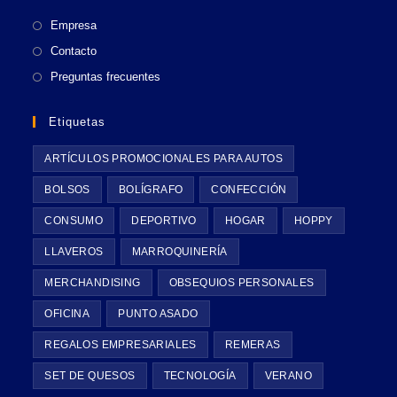
nueva
Empresa
pestaña
Contacto
Preguntas frecuentes
Etiquetas
ARTÍCULOS PROMOCIONALES PARA AUTOS
BOLSOS
BOLÍGRAFO
CONFECCIÓN
CONSUMO
DEPORTIVO
HOGAR
HOPPY
LLAVEROS
MARROQUINERÍA
MERCHANDISING
OBSEQUIOS PERSONALES
OFICINA
PUNTO ASADO
REGALOS EMPRESARIALES
REMERAS
SET DE QUESOS
TECNOLOGÍA
VERANO