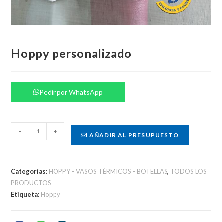
Hoppy personalizado
Pedir por WhatsApp
Hoppy
-
+
AÑADIR AL PRESUPUESTO
personalizado
cantidad
Categorías:
HOPPY - VASOS TÉRMICOS - BOTELLAS
,
TODOS LOS
PRODUCTOS
Etiqueta:
Hoppy