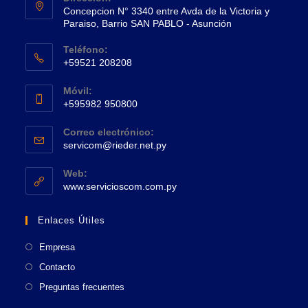
Concepcion N° 3340 entre Avda de la Victoria y
Paraiso, Barrio SAN PABLO - Asunción
Se
Teléfono:
abre
+59521 208208
en
Se
una
Móvil:
abre
+595982 950800
nueva
en
Se
pestaña
tu
Correo electrónico:
abre
Se
aplicación
servicom@rieder.net.py
en
abre
tu
en
Web:
tu
Se
aplicación
www.servicioscom.com.py
aplicación
abre
en
Enlaces Útiles
una
nueva
Empresa
pestaña
Contacto
Preguntas frecuentes