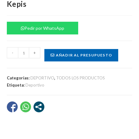
Kepis
Pedir por WhatsApp
Kepis
-
+
AÑADIR AL PRESUPUESTO
cantidad
Categorías:
DEPORTIVO
,
TODOS LOS PRODUCTOS
Etiqueta:
Deportivo