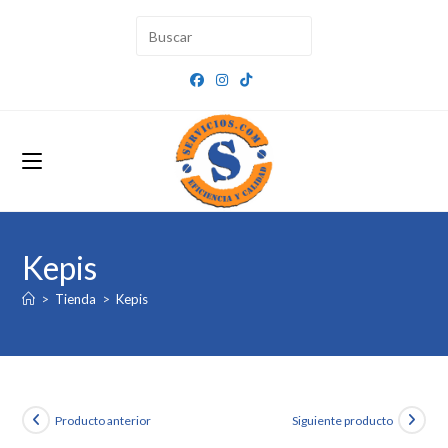
Ir
al
contenido
Kepis
>
Tienda
>
Kepis
Producto anterior
Siguiente producto