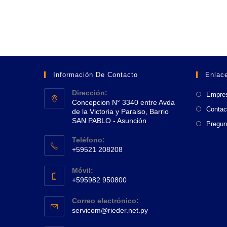
Información De Contacto
Enlace
Dirección:
Empre
Concepcion N° 3340 entre Avda
Contac
de la Victoria y Paraiso, Barrio
SAN PABLO - Asunción
Pregun
Se
Teléfono:
abre
+59521 208208
en
Se
una
Móvil:
abre
+595982 950800
nueva
en
Se
pestaña
tu
Correo electrónico:
abre
Se
aplicación
servicom@rieder.net.py
en
abre