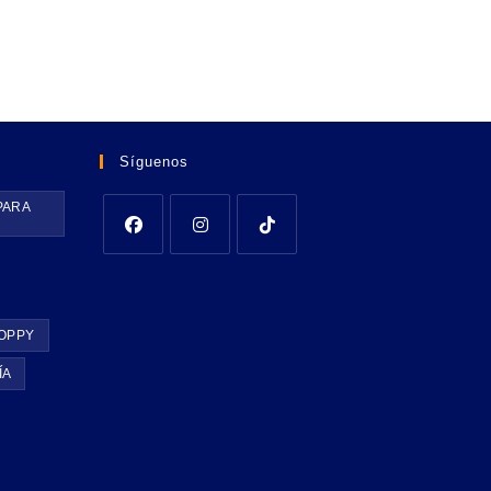
Síguenos
PARA
OPPY
ÍA