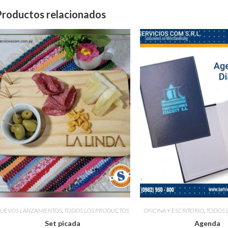
Productos relacionados
UEVOS LANZAMIENTOS
,
TODOS LOS PRODUCTOS
OFICINA Y ESCRITORIO
,
TODOS 
Set picada
Agenda