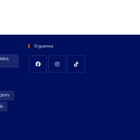
Síguenos
PARA
OPPY
ÍA