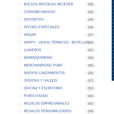
BOLSOS MOCHILAS NECESER
(58)
CONSUMO MASIVO
(34)
DEPORTIVO
(39)
FECHAS ESPECIALES
(18)
HOGAR
(37)
HOPPY - VASOS TÉRMICOS - BOTELLAS
(36)
LLAVEROS
(52)
MARROQUINERÍA
(29)
MERCHANDISING PURO
(45)
NUEVOS LANZAMIENTOS
(25)
OFERTAS Y SALDOS
(37)
OFICINA Y ESCRITORIO
(52)
PUNTO ASADO
(42)
REGALOS EMPRESARIALES
(62)
REGALOS PERSONALIZADOS
(58)