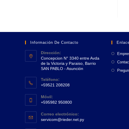
Información De Contacto
Enlace
Dirección:
Empre
Concepcion N° 3340 entre Avda
Contac
de la Victoria y Paraiso, Barrio
SAN PABLO - Asunción
Pregun
Se
Teléfono:
abre
+59521 208208
en
Se
una
Móvil:
abre
+595982 950800
nueva
en
Se
pestaña
tu
Correo electrónico:
abre
Se
aplicación
servicom@rieder.net.py
en
abre