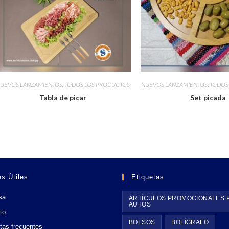
UEVOS LANZAMIENTOS
,
TODOS LOS PRODUCTOS
NUEVOS LANZAMIENTOS
,
TODOS
Tabla de picar
Set picada
s Útiles
Etiquetas
sa
ARTÍCULOS PROMOCIONALES 
AUTOS
to
BOLSOS
BOLÍGRAFO
tas frecuentes