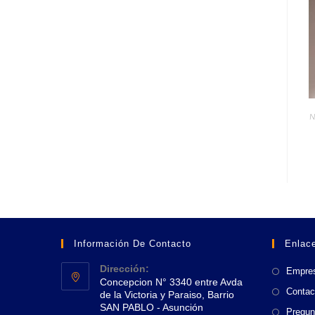
N
Información De Contacto
Enlace
Dirección:
Empre
Concepcion N° 3340 entre Avda
Contac
de la Victoria y Paraiso, Barrio
SAN PABLO - Asunción
Pregun