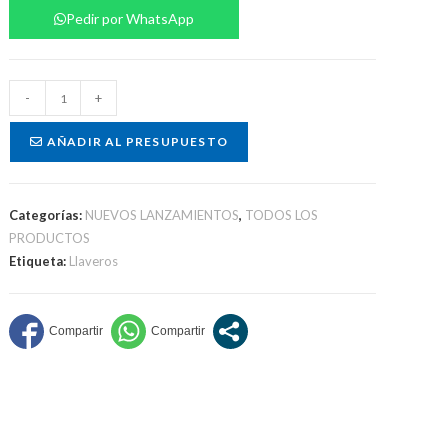
Pedir por WhatsApp
Llavero
-
+
cinta
sublimado
AÑADIR AL PRESUPUESTO
cantidad
Categorías:
NUEVOS LANZAMIENTOS
,
TODOS LOS
PRODUCTOS
Etiqueta:
Llaveros