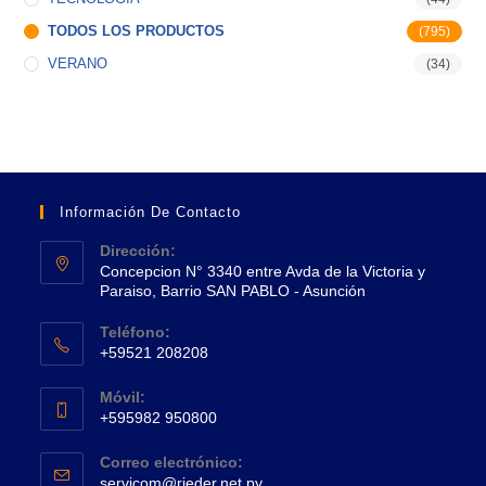
TODOS LOS PRODUCTOS
(795)
VERANO
(34)
Información De Contacto
Dirección:
Concepcion N° 3340 entre Avda de la Victoria y
Paraiso, Barrio SAN PABLO - Asunción
Se
Teléfono:
abre
+59521 208208
en
Se
una
Móvil:
abre
+595982 950800
nueva
en
Se
pestaña
tu
Correo electrónico:
abre
Se
aplicación
servicom@rieder.net.py