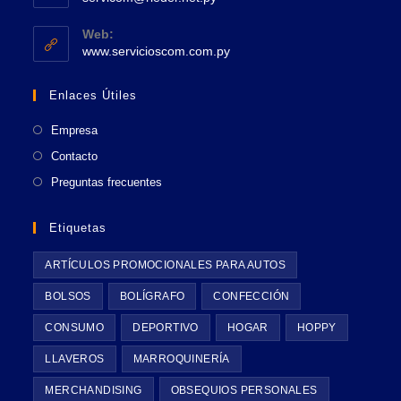
en
abre
tu
en
Web:
tu
Se
aplicación
www.servicioscom.com.py
aplicación
abre
en
Enlaces Útiles
una
nueva
Empresa
pestaña
Contacto
Preguntas frecuentes
Etiquetas
ARTÍCULOS PROMOCIONALES PARA AUTOS
BOLSOS
BOLÍGRAFO
CONFECCIÓN
CONSUMO
DEPORTIVO
HOGAR
HOPPY
LLAVEROS
MARROQUINERÍA
MERCHANDISING
OBSEQUIOS PERSONALES