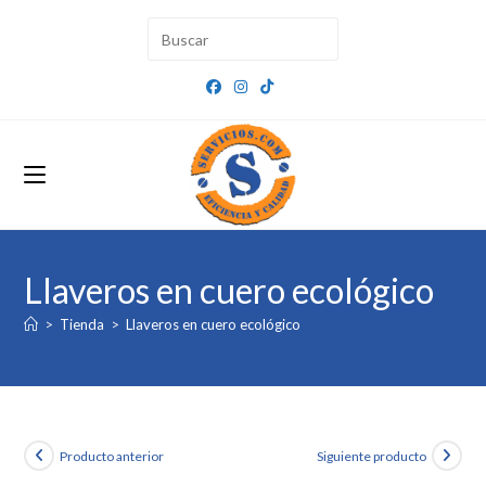
Ir
al
contenido
Llaveros en cuero ecológico
>
Tienda
>
Llaveros en cuero ecológico
Producto anterior
Siguiente producto