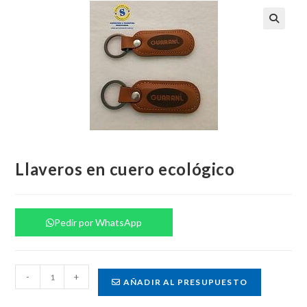
Llaveros en cuero ecológico
Pedir por WhatsApp
Llaveros
-
+
AÑADIR AL PRESUPUESTO
en
cuero