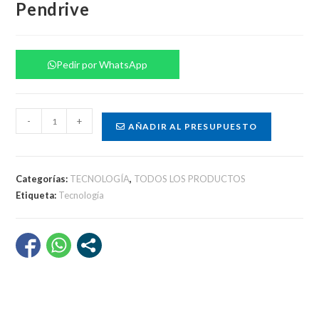
Pendrive
Pedir por WhatsApp
Pendrive
-
+
AÑADIR AL PRESUPUESTO
cantidad
Categorías:
TECNOLOGÍA
,
TODOS LOS PRODUCTOS
Etiqueta:
Tecnología