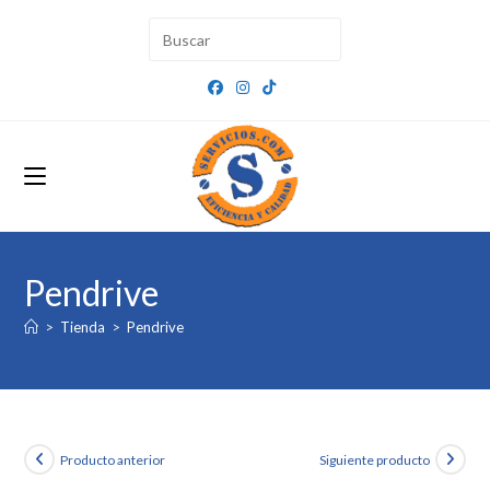
Ir
al
contenido
Pendrive
>
Tienda
>
Pendrive
Producto anterior
Siguiente producto