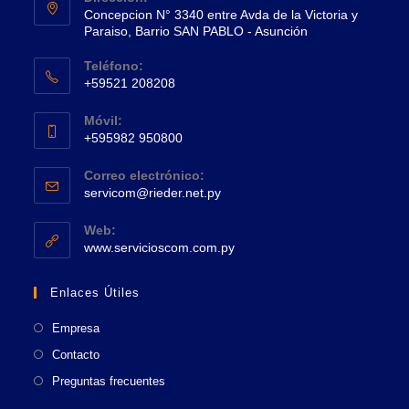
Concepcion N° 3340 entre Avda de la Victoria y
Paraiso, Barrio SAN PABLO - Asunción
Se
Teléfono:
abre
+59521 208208
en
Se
una
Móvil:
abre
+595982 950800
nueva
en
Se
pestaña
tu
Correo electrónico:
abre
Se
aplicación
servicom@rieder.net.py
en
abre
tu
en
Web:
tu
Se
aplicación
www.servicioscom.com.py
aplicación
abre
en
Enlaces Útiles
una
nueva
Empresa
pestaña
Contacto
Preguntas frecuentes