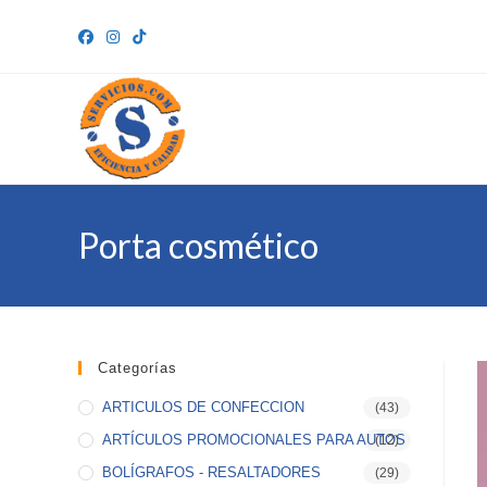
Ir
al
contenido
Porta cosmético
Categorías
ARTICULOS DE CONFECCION
(43)
ARTÍCULOS PROMOCIONALES PARA AUTOS
(12)
BOLÍGRAFOS - RESALTADORES
(29)