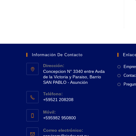
Información De Contacto
Enlace
Dirección:
Empre
Concepcion N° 3340 entre Avda
Contac
de la Victoria y Paraiso, Barrio
SAN PABLO - Asunción
Pregun
Se
Teléfono:
abre
+59521 208208
en
Se
una
Móvil:
abre
+595982 950800
nueva
en
Se
pestaña
tu
Correo electrónico:
abre
Se
aplicación
servicom@rieder.net.py