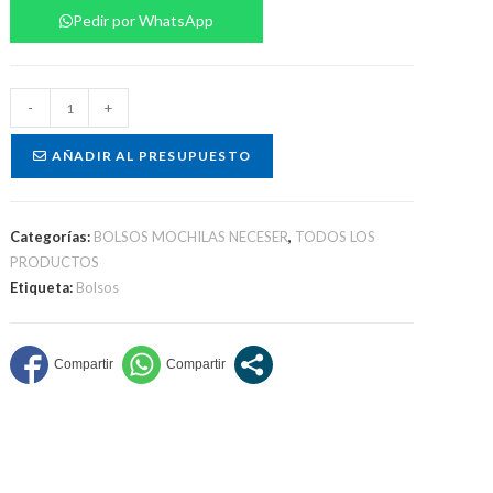
Pedir por WhatsApp
Porta
-
+
cosmético
cantidad
AÑADIR AL PRESUPUESTO
Categorías:
BOLSOS MOCHILAS NECESER
,
TODOS LOS
PRODUCTOS
Etiqueta:
Bolsos