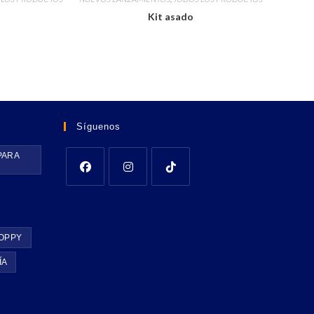
Kit asado
Síguenos
PARA
OPPY
ÍA