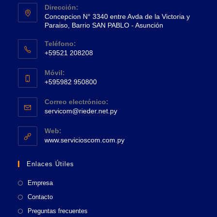
Dirección:
Concepcion N° 3340 entre Avda de la Victoria y
Paraiso, Barrio SAN PABLO - Asunción
Se
Teléfono:
abre
+59521 208208
en
Se
una
Móvil:
abre
+595982 950800
nueva
en
Se
pestaña
tu
Correo electrónico:
abre
Se
aplicación
servicom@rieder.net.py
en
abre
tu
en
Web:
tu
Se
aplicación
www.servicioscom.com.py
aplicación
abre
en
Enlaces Útiles
una
nueva
Empresa
pestaña
Contacto
Preguntas frecuentes