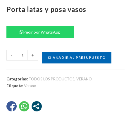
Porta latas y posa vasos
Pedir por WhatsApp
Porta
-
+
AÑADIR AL PRESUPUESTO
latas
y
posa
Categorías:
TODOS LOS PRODUCTOS
,
VERANO
vasos
Etiqueta:
Verano
cantidad