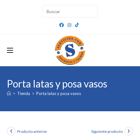
Ir
al
contenido
Porta latas y posa vasos
>
Tienda
>
Porta latas y posa vasos
Producto anterior
Siguiente producto