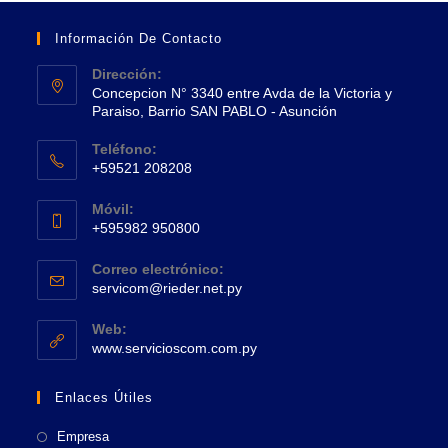
Información De Contacto
Dirección:
Concepcion N° 3340 entre Avda de la Victoria y
Paraiso, Barrio SAN PABLO - Asunción
Se
Teléfono:
abre
+59521 208208
en
Se
una
Móvil:
abre
+595982 950800
nueva
en
Se
pestaña
tu
Correo electrónico:
abre
Se
aplicación
servicom@rieder.net.py
en
abre
tu
en
Web:
tu
Se
aplicación
www.servicioscom.com.py
aplicación
abre
en
Enlaces Útiles
una
nueva
Empresa
pestaña