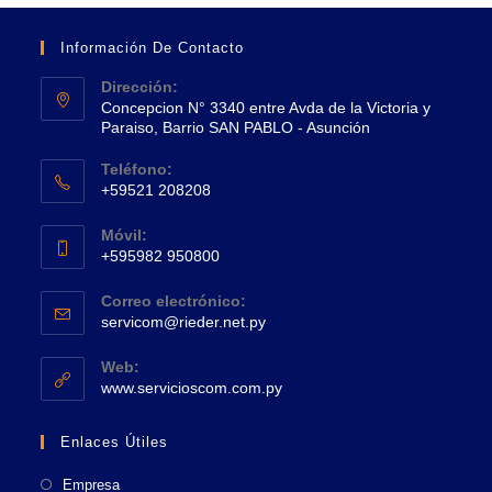
Información De Contacto
Dirección:
Concepcion N° 3340 entre Avda de la Victoria y
Paraiso, Barrio SAN PABLO - Asunción
Se
Teléfono:
abre
+59521 208208
en
Se
una
Móvil:
abre
+595982 950800
nueva
en
Se
pestaña
tu
Correo electrónico:
abre
Se
aplicación
servicom@rieder.net.py
en
abre
tu
en
Web:
tu
Se
aplicación
www.servicioscom.com.py
aplicación
abre
en
Enlaces Útiles
una
nueva
Empresa
pestaña