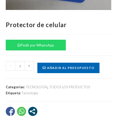
Protector de celular
Pedir por WhatsApp
Protector
-
+
AÑADIR AL PRESUPUESTO
de
celular
cantidad
Categorías:
TECNOLOGÍA
,
TODOS LOS PRODUCTOS
Etiqueta:
Tecnología