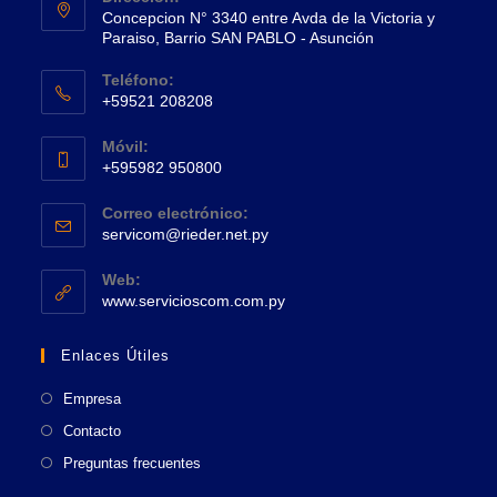
Concepcion N° 3340 entre Avda de la Victoria y
Paraiso, Barrio SAN PABLO - Asunción
Se
Teléfono:
abre
+59521 208208
en
Se
una
Móvil:
abre
+595982 950800
nueva
en
Se
pestaña
tu
Correo electrónico:
abre
Se
aplicación
servicom@rieder.net.py
en
abre
tu
en
Web:
tu
Se
aplicación
www.servicioscom.com.py
aplicación
abre
en
Enlaces Útiles
una
nueva
Empresa
pestaña
Contacto
Preguntas frecuentes