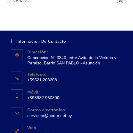
VERANO
(34)
Información De Contacto
Dirección:
Concepcion N° 3340 entre Avda de la Victoria y
Paraiso, Barrio SAN PABLO - Asunción
Se
Teléfono:
abre
+59521 208208
en
Se
una
Móvil:
abre
+595982 950800
nueva
en
Se
pestaña
tu
Correo electrónico:
abre
Se
aplicación
servicom@rieder.net.py
en
abre
tu
en
Web:
tu