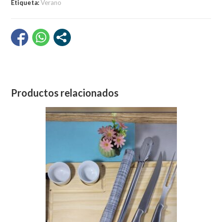
Etiqueta:
Verano
y
lona
cantidad
Productos relacionados