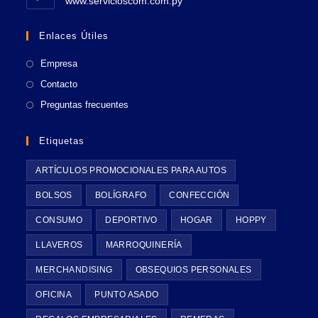
Se
aplicación
www.servicioscom.com.py
aplicación
abre
en
Enlaces Útiles
una
nueva
Empresa
pestaña
Contacto
Preguntas frecuentes
Etiquetas
ARTÍCULOS PROMOCIONALES PARA AUTOS
BOLSOS
BOLÍGRAFO
CONFECCIÓN
CONSUMO
DEPORTIVO
HOGAR
HOPPY
LLAVEROS
MARROQUINERÍA
MERCHANDISING
OBSEQUIOS PERSONALES
OFICINA
PUNTO ASADO