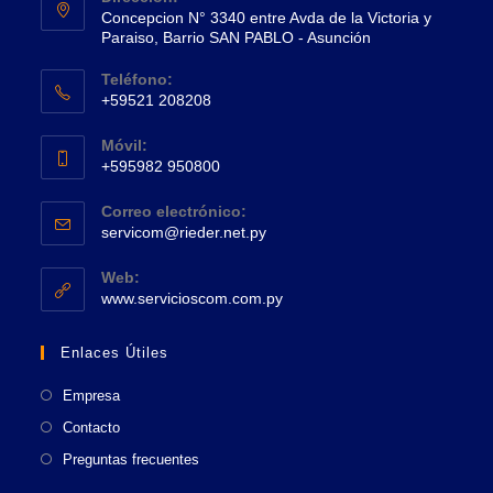
Concepcion N° 3340 entre Avda de la Victoria y
Paraiso, Barrio SAN PABLO - Asunción
Se
Teléfono:
abre
+59521 208208
en
Se
una
Móvil:
abre
+595982 950800
nueva
en
Se
pestaña
tu
Correo electrónico:
abre
Se
aplicación
servicom@rieder.net.py
en
abre
tu
en
Web:
tu
Se
aplicación
www.servicioscom.com.py
aplicación
abre
en
Enlaces Útiles
una
nueva
Empresa
pestaña
Contacto
Preguntas frecuentes