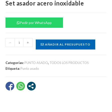
Set asador acero inoxidable
Pedir por WhatsApp
Set
-
+
AÑADIR AL PRESUPUESTO
asador
acero
inoxidable
Categorías:
PUNTO ASADO
,
TODOS LOS PRODUCTOS
cantidad
Etiqueta:
Punto asado