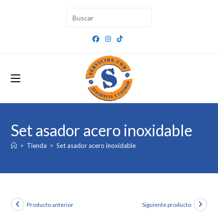
Ir
al
contenido
Set asador acero inoxidable
>
Tienda
>
Set asador acero inoxidable
Producto anterior
Siguiente producto