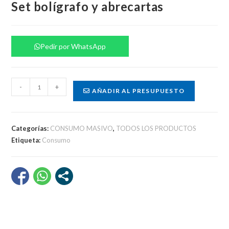
Set bolígrafo y abrecartas
Pedir por WhatsApp
Set
-
+
AÑADIR AL PRESUPUESTO
bolígrafo
y
abrecartas
Categorías:
CONSUMO MASIVO
,
TODOS LOS PRODUCTOS
cantidad
Etiqueta:
Consumo