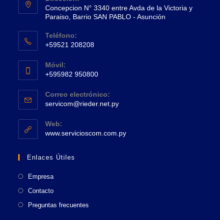
Concepcion N° 3340 entre Avda de la Victoria y
Paraiso, Barrio SAN PABLO - Asunción
Se
Teléfono:
abre
+59521 208208
en
Se
una
Móvil:
abre
+595982 950800
nueva
en
Se
pestaña
tu
Correo electrónico:
abre
Se
aplicación
servicom@rieder.net.py
en
abre
tu
en
Web:
tu
Se
aplicación
www.servicioscom.com.py
aplicación
abre
en
Enlaces Útiles
una
nueva
Empresa
pestaña
Contacto
Preguntas frecuentes