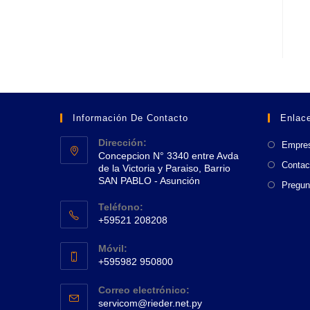
Información De Contacto
Enlace
Dirección:
Empre
Concepcion N° 3340 entre Avda
Contac
de la Victoria y Paraiso, Barrio
SAN PABLO - Asunción
Pregun
Se
Teléfono:
abre
+59521 208208
en
Se
una
Móvil:
abre
+595982 950800
nueva
en
Se
pestaña
tu
Correo electrónico:
abre
Se
aplicación
servicom@rieder.net.py
en