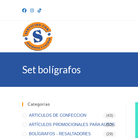
Ir
al
contenido
Set bolígrafos
Categorías
ARTICULOS DE CONFECCION
(43)
ARTÍCULOS PROMOCIONALES PARA AUTOS
(12)
BOLÍGRAFOS - RESALTADORES
(29)