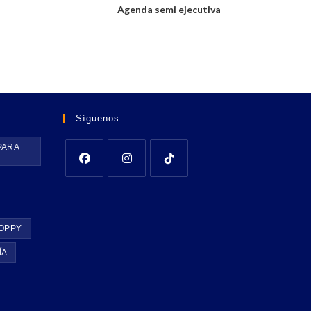
Agenda semi ejecutiva
Síguenos
PARA
OPPY
ÍA