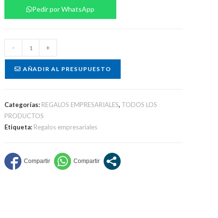
Pedir por WhatsApp
Set
-
+
bolígrafos
cantidad
AÑADIR AL PRESUPUESTO
Categorías:
REGALOS EMPRESARIALES
,
TODOS LOS
PRODUCTOS
Etiqueta:
Regalos empresariales