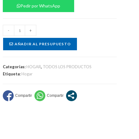
Pedir por WhatsApp
Set
-
+
de
vino
AÑADIR AL PRESUPUESTO
cantidad
Categorías:
HOGAR
,
TODOS LOS PRODUCTOS
Etiqueta:
Hogar