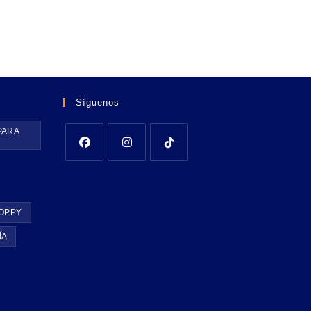
Síguenos
PARA
OPPY
ÍA