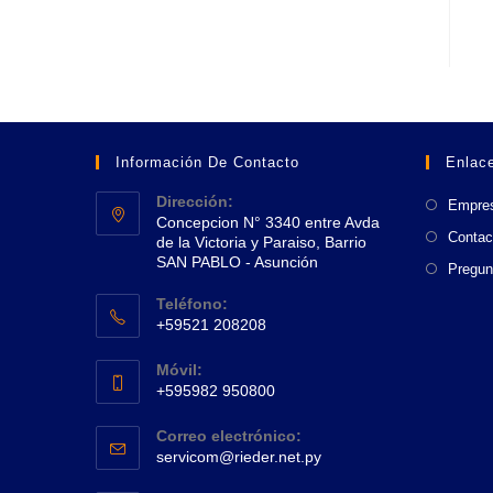
Información De Contacto
Enlace
Dirección:
Empre
Concepcion N° 3340 entre Avda
Contac
de la Victoria y Paraiso, Barrio
SAN PABLO - Asunción
Pregun
Se
Teléfono:
abre
+59521 208208
en
Se
una
Móvil:
abre
+595982 950800
nueva
en
Se
pestaña
tu
Correo electrónico:
abre
Se
aplicación
servicom@rieder.net.py
en
abre