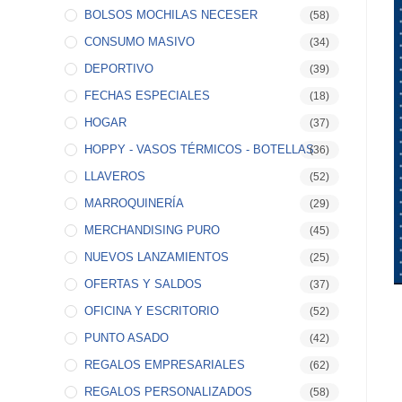
BOLSOS MOCHILAS NECESER
(58)
CONSUMO MASIVO
(34)
DEPORTIVO
(39)
FECHAS ESPECIALES
(18)
HOGAR
(37)
HOPPY - VASOS TÉRMICOS - BOTELLAS
(36)
LLAVEROS
(52)
MARROQUINERÍA
(29)
MERCHANDISING PURO
(45)
NUEVOS LANZAMIENTOS
(25)
OFERTAS Y SALDOS
(37)
OFICINA Y ESCRITORIO
(52)
PUNTO ASADO
(42)
REGALOS EMPRESARIALES
(62)
REGALOS PERSONALIZADOS
(58)