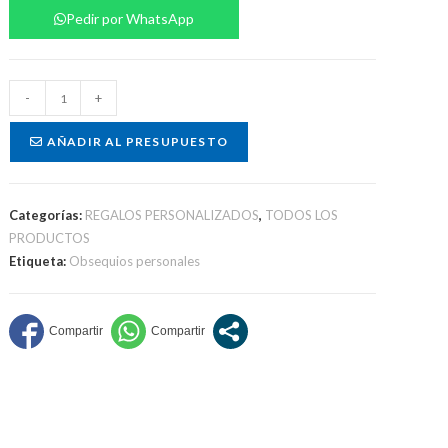
Pedir por WhatsApp
Set
-
+
picada
cantidad
AÑADIR AL PRESUPUESTO
Categorías:
REGALOS PERSONALIZADOS
,
TODOS LOS
PRODUCTOS
Etiqueta:
Obsequios personales