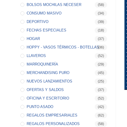
BOLSOS MOCHILAS NECESER
(58)
CONSUMO MASIVO
(34)
DEPORTIVO
(39)
FECHAS ESPECIALES
(18)
HOGAR
(37)
HOPPY - VASOS TÉRMICOS - BOTELLAS
(36)
LLAVEROS
(52)
MARROQUINERÍA
(29)
MERCHANDISING PURO
(45)
NUEVOS LANZAMIENTOS
(25)
OFERTAS Y SALDOS
(37)
OFICINA Y ESCRITORIO
(52)
PUNTO ASADO
(42)
REGALOS EMPRESARIALES
(62)
REGALOS PERSONALIZADOS
(58)