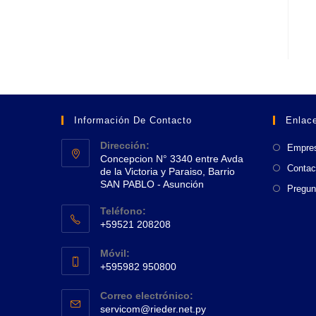
Información De Contacto
Enlace
Dirección:
Empre
Concepcion N° 3340 entre Avda
Contac
de la Victoria y Paraiso, Barrio
SAN PABLO - Asunción
Pregun
Se
Teléfono:
abre
+59521 208208
en
Se
una
Móvil:
abre
+595982 950800
nueva
en
Se
pestaña
tu
Correo electrónico:
abre
Se
aplicación
servicom@rieder.net.py
en