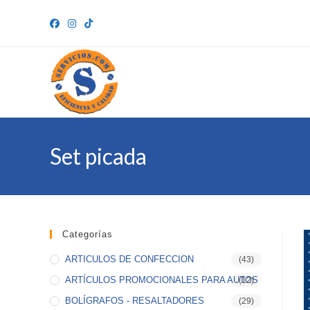
Ir
al
contenido
Set picada
Categorías
ARTICULOS DE CONFECCION
(43)
ARTÍCULOS PROMOCIONALES PARA AUTOS
(12)
BOLÍGRAFOS - RESALTADORES
(29)