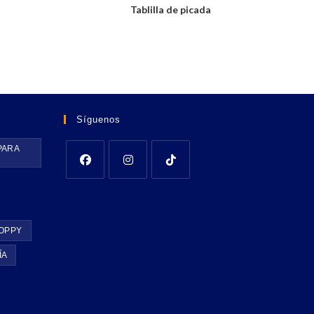
Tablilla de picada
Síguenos
PARA
OPPY
ÍA