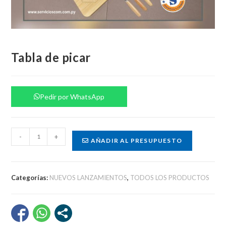
Tabla de picar
Pedir por WhatsApp
Tabla
-
+
AÑADIR AL PRESUPUESTO
de
picar
cantidad
Categorías:
NUEVOS LANZAMIENTOS
,
TODOS LOS PRODUCTOS