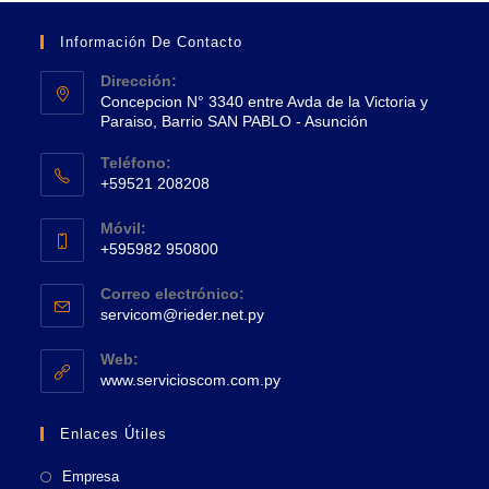
Información De Contacto
Dirección:
Concepcion N° 3340 entre Avda de la Victoria y
Paraiso, Barrio SAN PABLO - Asunción
Se
Teléfono:
abre
+59521 208208
en
Se
una
Móvil:
abre
+595982 950800
nueva
en
Se
pestaña
tu
Correo electrónico:
abre
Se
aplicación
servicom@rieder.net.py
en
abre
tu
en
Web:
tu
Se
aplicación
www.servicioscom.com.py
aplicación
abre
en
Enlaces Útiles
una
nueva
Empresa
pestaña