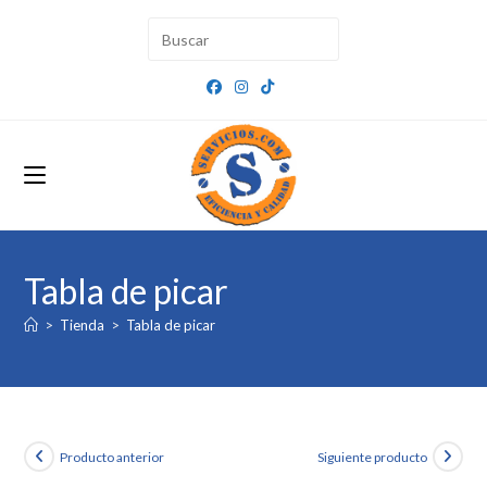
Ir
al
contenido
Tabla de picar
>
Tienda
>
Tabla de picar
Producto anterior
Siguiente producto