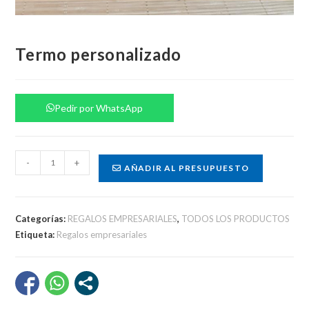
Termo personalizado
Pedir por WhatsApp
Termo
-
+
AÑADIR AL PRESUPUESTO
personalizado
cantidad
Categorías:
REGALOS EMPRESARIALES
,
TODOS LOS PRODUCTOS
Etiqueta:
Regalos empresariales