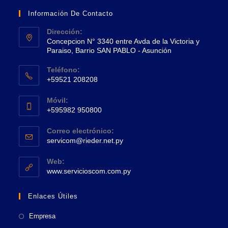
Información De Contacto
Dirección:
Concepcion N° 3340 entre Avda de la Victoria y
Paraiso, Barrio SAN PABLO - Asunción
Se
Teléfono:
abre
+59521 208208
en
Se
una
Móvil:
abre
+595982 950800
nueva
en
Se
pestaña
tu
Correo electrónico:
abre
Se
aplicación
servicom@rieder.net.py
en
abre
tu
en
Web:
tu
Se
aplicación
www.servicioscom.com.py
aplicación
abre
en
Enlaces Útiles
una
nueva
Empresa
pestaña