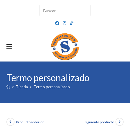
Ir
al
contenido
Termo personalizado
>
Tienda
>
Termo personalizado
Producto anterior
Siguiente producto