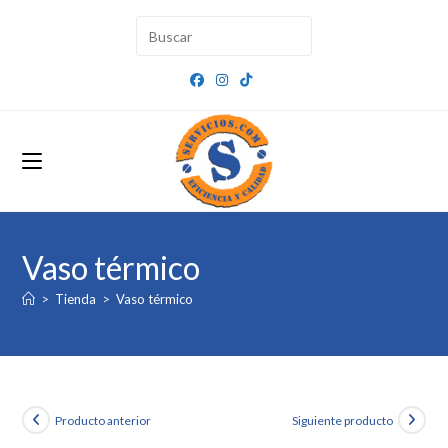
Ir
al
contenido
Vaso térmico
>
Tienda
>
Vaso térmico
Producto anterior
Siguiente producto