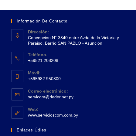
Información De Contacto
Dirección:
Concepcion N° 3340 entre Avda de la Victoria y
Paraiso, Barrio SAN PABLO - Asunción
Se
Teléfono:
abre
+59521 208208
en
Se
una
Móvil:
abre
+595982 950800
nueva
en
Se
pestaña
tu
Correo electrónico:
abre
Se
aplicación
servicom@rieder.net.py
en
abre
tu
en
Web:
tu
Se
aplicación
www.servicioscom.com.py
aplicación
abre
en
Enlaces Útiles
una