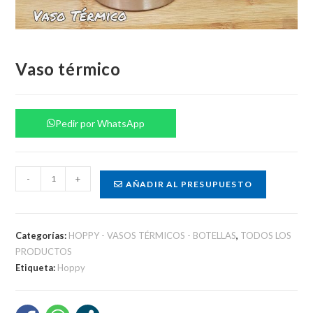
Vaso térmico
Pedir por WhatsApp
Vaso
-
+
AÑADIR AL PRESUPUESTO
térmico
cantidad
Categorías:
HOPPY - VASOS TÉRMICOS - BOTELLAS
,
TODOS LOS
PRODUCTOS
Etiqueta:
Hoppy