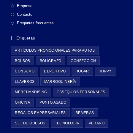
nueva
Empresa
pestaña
Contacto
Preguntas frecuentes
Etiquetas
ARTÍCULOS PROMOCIONALES PARA AUTOS
BOLSOS
BOLÍGRAFO
CONFECCIÓN
CONSUMO
DEPORTIVO
HOGAR
HOPPY
LLAVEROS
MARROQUINERÍA
MERCHANDISING
OBSEQUIOS PERSONALES
OFICINA
PUNTO ASADO
REGALOS EMPRESARIALES
REMERAS
SET DE QUESOS
TECNOLOGÍA
VERANO