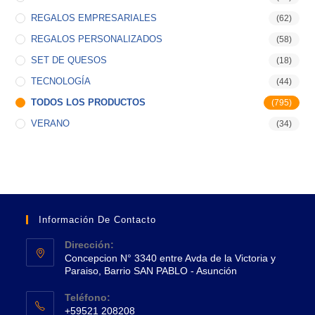
REGALOS EMPRESARIALES
(62)
REGALOS PERSONALIZADOS
(58)
SET DE QUESOS
(18)
TECNOLOGÍA
(44)
TODOS LOS PRODUCTOS
(795)
VERANO
(34)
Información De Contacto
Dirección:
Concepcion N° 3340 entre Avda de la Victoria y
Paraiso, Barrio SAN PABLO - Asunción
Se
Teléfono:
abre
+59521 208208