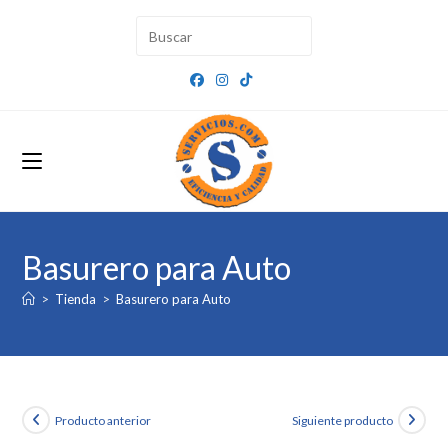
Ir
al
contenido
Basurero para Auto
>
Tienda
>
Basurero para Auto
Producto anterior
Siguiente producto