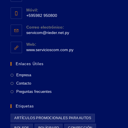
en
Se
una
Móvil:
abre
+595982 950800
nueva
en
Se
pestaña
tu
Correo electrónico:
abre
Se
aplicación
servicom@rieder.net.py
en
abre
tu
en
Web:
tu
Se
aplicación
www.servicioscom.com.py
aplicación
abre
en
Enlaces Útiles
una
nueva
Empresa
pestaña
Contacto
Preguntas frecuentes
Etiquetas
ARTÍCULOS PROMOCIONALES PARA AUTOS