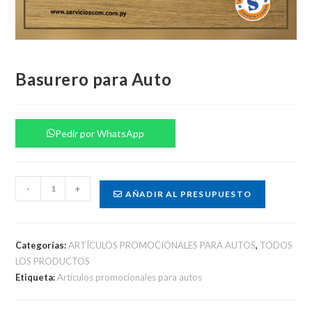
Basurero para Auto
Pedir por WhatsApp
Basurero
-
+
AÑADIR AL PRESUPUESTO
para
Auto
cantidad
Categorías:
ARTÍCULOS PROMOCIONALES PARA AUTOS
,
TODOS
LOS PRODUCTOS
Etiqueta:
Artículos promocionales para autos