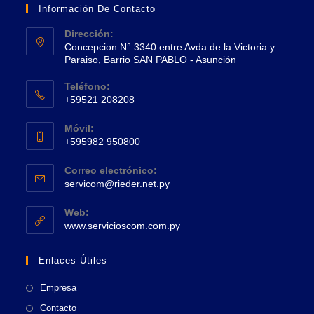
Información De Contacto
Dirección:
Concepcion N° 3340 entre Avda de la Victoria y
Paraiso, Barrio SAN PABLO - Asunción
Se
Teléfono:
abre
+59521 208208
en
Se
una
Móvil:
abre
+595982 950800
nueva
en
Se
pestaña
tu
Correo electrónico:
abre
Se
aplicación
servicom@rieder.net.py
en
abre
tu
en
Web:
tu
Se
aplicación
www.servicioscom.com.py
aplicación
abre
en
Enlaces Útiles
una
nueva
Empresa
pestaña
Contacto