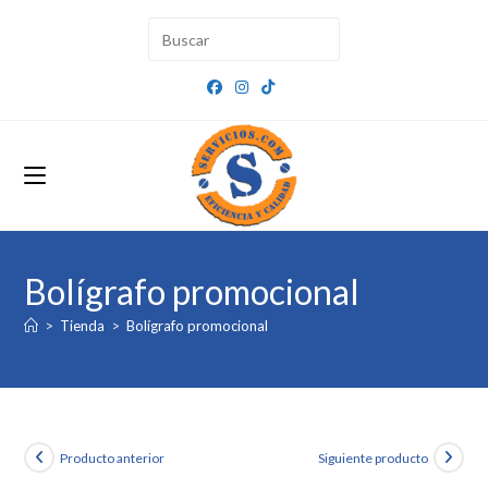
Ir
al
contenido
Bolígrafo promocional
>
Tienda
>
Bolígrafo promocional
Producto anterior
Siguiente producto