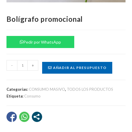
Bolígrafo promocional
Pedir por WhatsApp
Bolígrafo
-
+
AÑADIR AL PRESUPUESTO
promocional
cantidad
Categorías:
CONSUMO MASIVO
,
TODOS LOS PRODUCTOS
Etiqueta:
Consumo