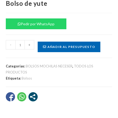
Bolso de yute
Pedir por WhatsApp
Bolso
-
+
AÑADIR AL PRESUPUESTO
de
yute
cantidad
Categorías:
BOLSOS MOCHILAS NECESER
,
TODOS LOS
PRODUCTOS
Etiqueta:
Bolsos