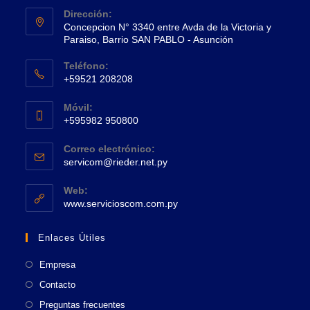
Dirección:
Concepcion N° 3340 entre Avda de la Victoria y
Paraiso, Barrio SAN PABLO - Asunción
Se
Teléfono:
abre
+59521 208208
en
Se
una
Móvil:
abre
+595982 950800
nueva
en
Se
pestaña
tu
Correo electrónico:
abre
Se
aplicación
servicom@rieder.net.py
en
abre
tu
en
Web:
tu
Se
aplicación
www.servicioscom.com.py
aplicación
abre
en
Enlaces Útiles
una
nueva
Empresa
pestaña
Contacto
Preguntas frecuentes