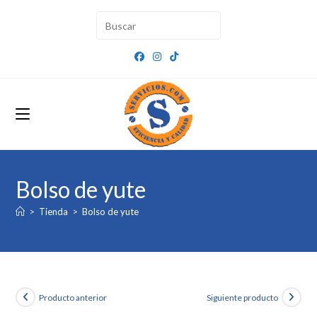
Ir
al
contenido
Bolso de yute
>
Tienda
>
Bolso de yute
Producto anterior
Siguiente producto