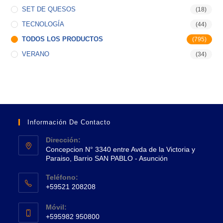
SET DE QUESOS
(18)
TECNOLOGÍA
(44)
TODOS LOS PRODUCTOS
(795)
VERANO
(34)
Información De Contacto
Dirección:
Concepcion N° 3340 entre Avda de la Victoria y
Paraiso, Barrio SAN PABLO - Asunción
Se
Teléfono:
abre
+59521 208208
en
Se
una
Móvil:
abre
+595982 950800
nueva
en