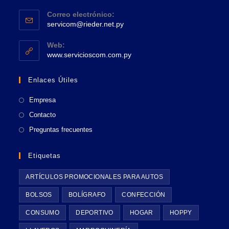
Se
pestaña
tu
Correo electrónico:
abre
Se
aplicación
servicom@rieder.net.py
en
abre
tu
en
Web:
tu
Se
aplicación
www.servicioscom.com.py
aplicación
abre
en
Enlaces Útiles
una
nueva
Empresa
pestaña
Contacto
Preguntas frecuentes
Etiquetas
ARTÍCULOS PROMOCIONALES PARA AUTOS
BOLSOS
BOLÍGRAFO
CONFECCIÓN
CONSUMO
DEPORTIVO
HOGAR
HOPPY