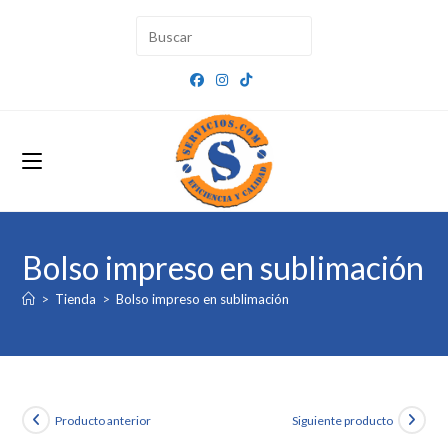
Ir
al
contenido
Bolso impreso en sublimación
>
Tienda
>
Bolso impreso en sublimación
Producto anterior
Siguiente producto