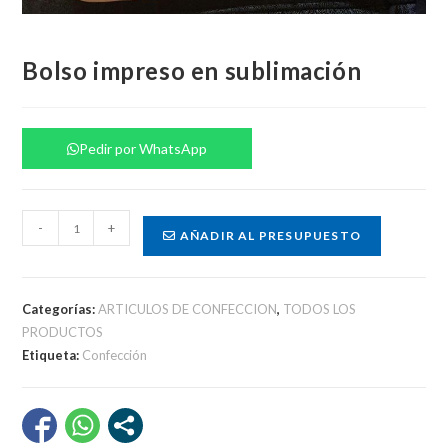
Bolso impreso en sublimación
Pedir por WhatsApp
Bolso
-
+
AÑADIR AL PRESUPUESTO
impreso
en
sublimación
Categorías:
ARTICULOS DE CONFECCION
,
TODOS LOS
cantidad
PRODUCTOS
Etiqueta:
Confección