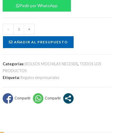
Pedir por WhatsApp
Bolso
-
+
térmico
cantidad
AÑADIR AL PRESUPUESTO
Categorías:
BOLSOS MOCHILAS NECESER
,
TODOS LOS
PRODUCTOS
Etiqueta:
Regalos empresariales