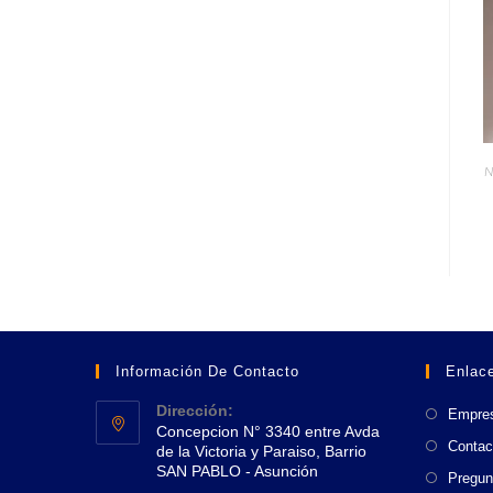
N
Información De Contacto
Enlace
Dirección:
Empre
Concepcion N° 3340 entre Avda
Contac
de la Victoria y Paraiso, Barrio
SAN PABLO - Asunción
Pregun
Se