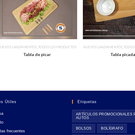
UEVOS LANZAMIENTOS
,
TODOS LOS PRODUCTOS
NUEVOS LANZAMIENTOS
,
TODOS
Tabla de picar
Tabla picad
s Útiles
Etiquetas
sa
ARTÍCULOS PROMOCIONALES 
AUTOS
to
BOLSOS
BOLÍGRAFO
tas frecuentes