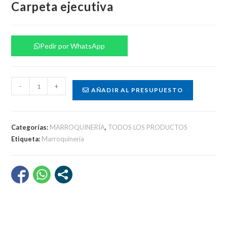
Carpeta ejecutiva
Pedir por WhatsApp
Carpeta
-
+
AÑADIR AL PRESUPUESTO
ejecutiva
cantidad
Categorías:
MARROQUINERÍA
,
TODOS LOS PRODUCTOS
Etiqueta:
Marroquinería