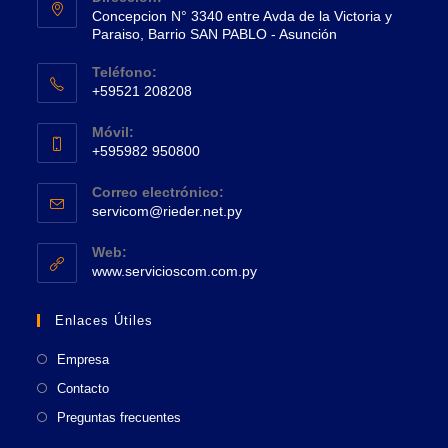
Concepcion N° 3340 entre Avda de la Victoria y
Paraiso, Barrio SAN PABLO - Asunción
Se
Teléfono:
abre
+59521 208208
en
Se
una
Móvil:
abre
+595982 950800
nueva
en
Se
pestaña
tu
Correo electrónico:
abre
Se
aplicación
servicom@rieder.net.py
en
abre
tu
en
Web:
tu
Se
aplicación
www.servicioscom.com.py
aplicación
abre
en
Enlaces Útiles
una
nueva
Empresa
pestaña
Contacto
Preguntas frecuentes