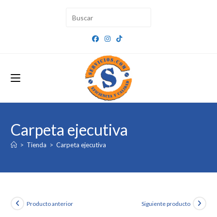
Ir
al
contenido
Carpeta ejecutiva
>
Tienda
>
Carpeta ejecutiva
Producto anterior
Siguiente producto