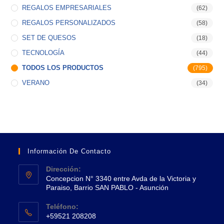
REGALOS EMPRESARIALES
(62)
REGALOS PERSONALIZADOS
(58)
SET DE QUESOS
(18)
TECNOLOGÍA
(44)
TODOS LOS PRODUCTOS
(795)
VERANO
(34)
Información De Contacto
Dirección:
Concepcion N° 3340 entre Avda de la Victoria y
Paraiso, Barrio SAN PABLO - Asunción
Se
Teléfono:
abre
+59521 208208
en