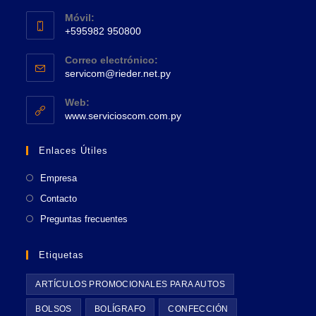
Se
una
Móvil:
abre
+595982 950800
nueva
en
Se
pestaña
tu
Correo electrónico:
abre
Se
aplicación
servicom@rieder.net.py
en
abre
tu
en
Web:
tu
Se
aplicación
www.servicioscom.com.py
aplicación
abre
en
Enlaces Útiles
una
nueva
Empresa
pestaña
Contacto
Preguntas frecuentes
Etiquetas
ARTÍCULOS PROMOCIONALES PARA AUTOS
BOLSOS
BOLÍGRAFO
CONFECCIÓN