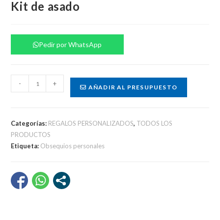
Kit de asado
Pedir por WhatsApp
Kit
-
+
AÑADIR AL PRESUPUESTO
de
asado
cantidad
Categorías:
REGALOS PERSONALIZADOS
,
TODOS LOS
PRODUCTOS
Etiqueta:
Obsequios personales