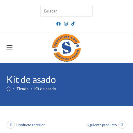
Ir
al
contenido
Kit de asado
>
Tienda
>
Kit de asado
Producto anterior
Siguiente producto