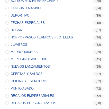
BOLSOS MOCHILAS NECESER
(58)
CONSUMO MASIVO
(34)
DEPORTIVO
(39)
FECHAS ESPECIALES
(18)
HOGAR
(37)
HOPPY - VASOS TÉRMICOS - BOTELLAS
(36)
LLAVEROS
(52)
MARROQUINERÍA
(29)
MERCHANDISING PURO
(45)
NUEVOS LANZAMIENTOS
(25)
OFERTAS Y SALDOS
(37)
OFICINA Y ESCRITORIO
(52)
PUNTO ASADO
(42)
REGALOS EMPRESARIALES
(62)
REGALOS PERSONALIZADOS
(58)