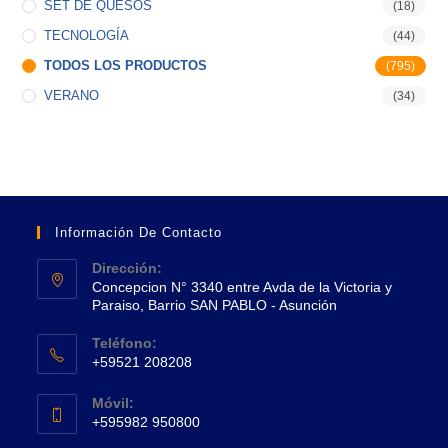
SET DE QUESOS
(18)
TECNOLOGÍA
(44)
TODOS LOS PRODUCTOS
(795)
VERANO
(34)
Información De Contacto
Dirección:
Concepcion N° 3340 entre Avda de la Victoria y
Paraiso, Barrio SAN PABLO - Asunción
Se
Teléfono:
abre
+59521 208208
en
Se
una
Móvil:
abre
+595982 950800
nueva
en
Se