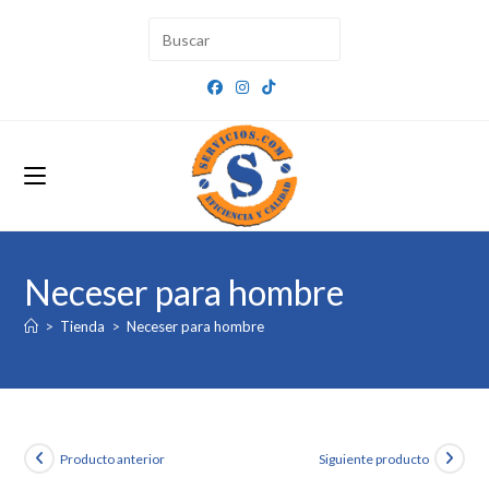
Ir
al
contenido
Neceser para hombre
>
Tienda
>
Neceser para hombre
Producto anterior
Siguiente producto