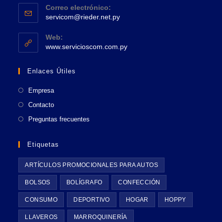
pestaña
tu
Correo electrónico:
abre
Se
aplicación
servicom@rieder.net.py
en
abre
tu
en
Web:
tu
Se
aplicación
www.servicioscom.com.py
aplicación
abre
en
Enlaces Útiles
una
nueva
Empresa
pestaña
Contacto
Preguntas frecuentes
Etiquetas
ARTÍCULOS PROMOCIONALES PARA AUTOS
BOLSOS
BOLÍGRAFO
CONFECCIÓN
CONSUMO
DEPORTIVO
HOGAR
HOPPY
LLAVEROS
MARROQUINERÍA