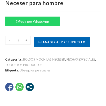
Neceser para hombre
Pedir por WhatsApp
Neceser
-
+
AÑADIR AL PRESUPUESTO
para
hombre
cantidad
Categorías:
BOLSOS MOCHILAS NECESER
,
FECHAS ESPECIALES
,
TODOS LOS PRODUCTOS
Etiqueta:
Obsequios personales