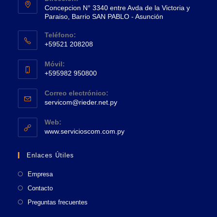
Concepcion N° 3340 entre Avda de la Victoria y
Paraiso, Barrio SAN PABLO - Asunción
Se
Teléfono:
abre
+59521 208208
en
Se
una
Móvil:
abre
+595982 950800
nueva
en
Se
pestaña
tu
Correo electrónico:
abre
Se
aplicación
servicom@rieder.net.py
en
abre
tu
en
Web:
tu
Se
aplicación
www.servicioscom.com.py
aplicación
abre
en
Enlaces Útiles
una
nueva
Empresa
pestaña
Contacto
Preguntas frecuentes