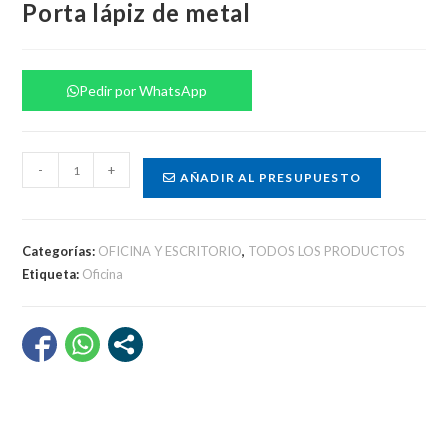
Porta lápiz de metal
Pedir por WhatsApp
Porta
-
+
AÑADIR AL PRESUPUESTO
lápiz
de
metal
Categorías:
OFICINA Y ESCRITORIO
,
TODOS LOS PRODUCTOS
cantidad
Etiqueta:
Oficina