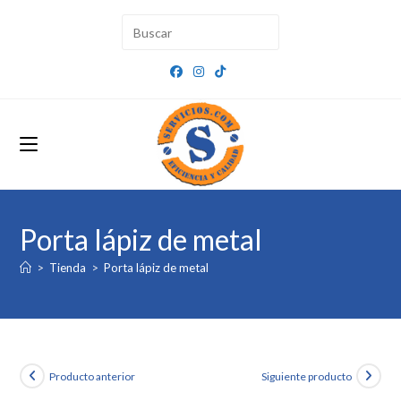
Ir
al
contenido
Porta lápiz de metal
>
Tienda
>
Porta lápiz de metal
Producto anterior
Siguiente producto