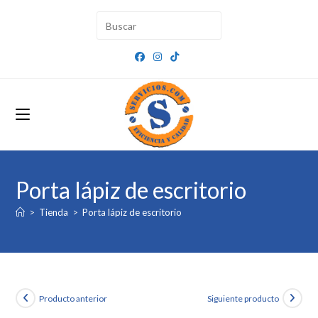
Ir
al
contenido
Porta lápiz de escritorio
>
Tienda
>
Porta lápiz de escritorio
Producto anterior
Siguiente producto