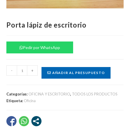
Porta lápiz de escritorio
Pedir por WhatsApp
Porta
-
+
AÑADIR AL PRESUPUESTO
lápiz
de
escritorio
Categorías:
OFICINA Y ESCRITORIO
,
TODOS LOS PRODUCTOS
cantidad
Etiqueta:
Oficina