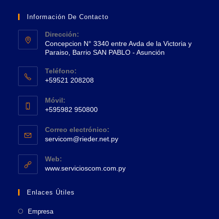
Información De Contacto
Dirección:
Concepcion N° 3340 entre Avda de la Victoria y
Paraiso, Barrio SAN PABLO - Asunción
Se
Teléfono:
abre
+59521 208208
en
Se
una
Móvil:
abre
+595982 950800
nueva
en
Se
pestaña
tu
Correo electrónico:
abre
Se
aplicación
servicom@rieder.net.py
en
abre
tu
en
Web:
tu
Se
aplicación
www.servicioscom.com.py
aplicación
abre
en
Enlaces Útiles
una
nueva
Empresa
pestaña