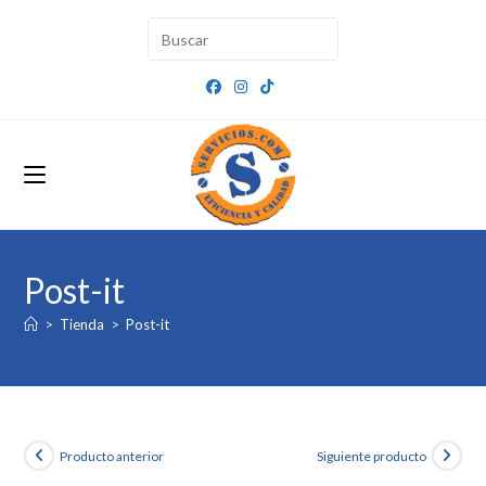
Ir
al
contenido
Post-it
>
Tienda
>
Post-it
Producto anterior
Siguiente producto