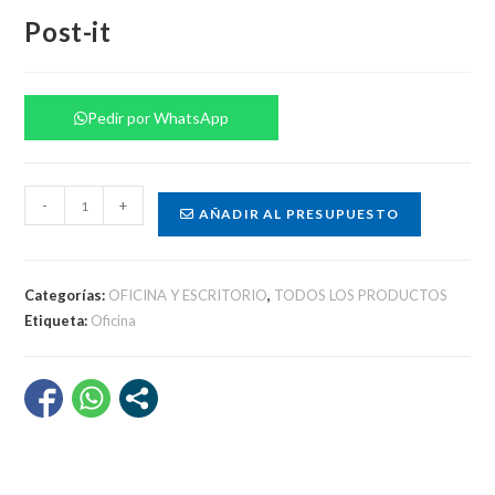
Post-it
Pedir por WhatsApp
Post-
-
+
AÑADIR AL PRESUPUESTO
it
cantidad
Categorías:
OFICINA Y ESCRITORIO
,
TODOS LOS PRODUCTOS
Etiqueta:
Oficina