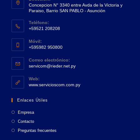
Concepcion N° 3340 entre Avda de la Victoria y
Paraiso, Barrio SAN PABLO - Asunción
Se
Teléfono:
abre
+59521 208208
en
Se
una
Móvil:
abre
+595982 950800
nueva
en
Se
pestaña
tu
Correo electrónico:
abre
Se
aplicación
servicom@rieder.net.py
en
abre
tu
en
Web:
tu
Se
aplicación
www.servicioscom.com.py
aplicación
abre
en
Enlaces Útiles
una
nueva
Empresa
pestaña
Contacto
Preguntas frecuentes