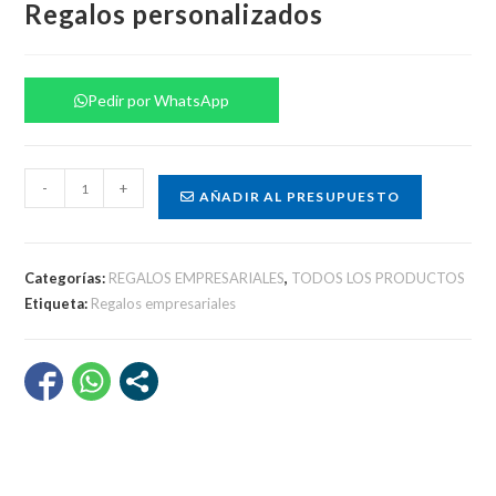
Regalos personalizados
Pedir por WhatsApp
Regalos
-
+
AÑADIR AL PRESUPUESTO
personalizados
cantidad
Categorías:
REGALOS EMPRESARIALES
,
TODOS LOS PRODUCTOS
Etiqueta:
Regalos empresariales