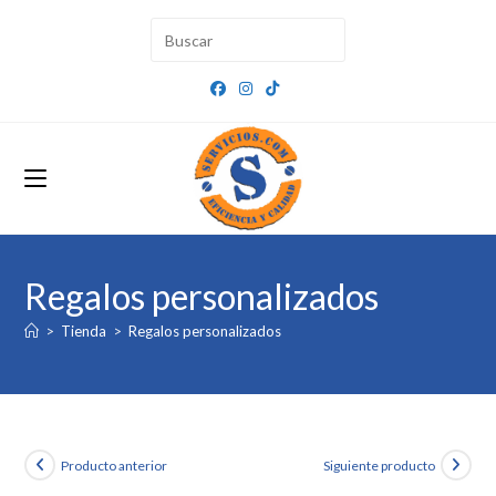
Ir
al
contenido
Regalos personalizados
>
Tienda
>
Regalos personalizados
Producto anterior
Siguiente producto