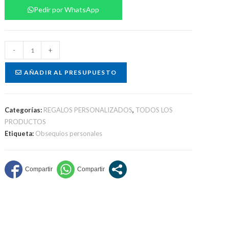
Pedir por WhatsApp
Set
-
+
matero
cantidad
AÑADIR AL PRESUPUESTO
Categorías:
REGALOS PERSONALIZADOS
,
TODOS LOS
PRODUCTOS
Etiqueta:
Obsequios personales