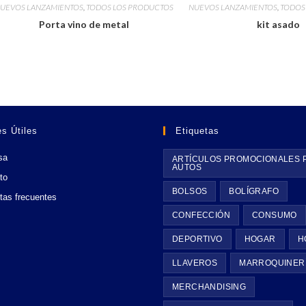
UEVOS LANZAMIENTOS
,
TODOS LOS PRODUCTOS
NUEVOS LANZAMIENTOS
,
TODOS
Porta vino de metal
kit asado
s Útiles
Etiquetas
sa
ARTÍCULOS PROMOCIONALES 
AUTOS
to
BOLSOS
BOLÍGRAFO
tas frecuentes
CONFECCIÓN
CONSUMO
DEPORTIVO
HOGAR
H
LLAVEROS
MARROQUINER
MERCHANDISING