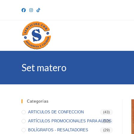
Ir
al
contenido
Set matero
Categorías
ARTICULOS DE CONFECCION
(43)
ARTÍCULOS PROMOCIONALES PARA AUTOS
(12)
BOLÍGRAFOS - RESALTADORES
(29)