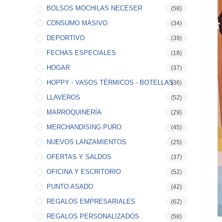
BOLSOS MOCHILAS NECESER
(58)
CONSUMO MASIVO
(34)
DEPORTIVO
(39)
FECHAS ESPECIALES
(18)
HOGAR
(37)
HOPPY - VASOS TÉRMICOS - BOTELLAS
(36)
LLAVEROS
(52)
MARROQUINERÍA
(29)
MERCHANDISING PURO
(45)
NUEVOS LANZAMIENTOS
(25)
OFERTAS Y SALDOS
(37)
OFICINA Y ESCRITORIO
(52)
PUNTO ASADO
(42)
REGALOS EMPRESARIALES
(62)
REGALOS PERSONALIZADOS
(58)