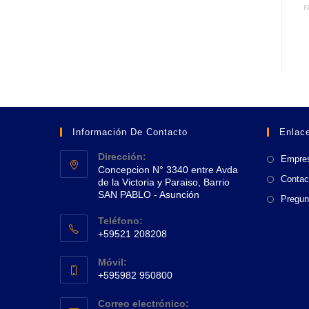
N
Información De Contacto
Enlace
Dirección:
Empre
Concepcion N° 3340 entre Avda
Contac
de la Victoria y Paraiso, Barrio
SAN PABLO - Asunción
Pregun
Se
Teléfono:
abre
+59521 208208
en
Se
una
Móvil:
abre
+595982 950800
nueva
en
Se
pestaña
tu
Correo electrónico:
abre