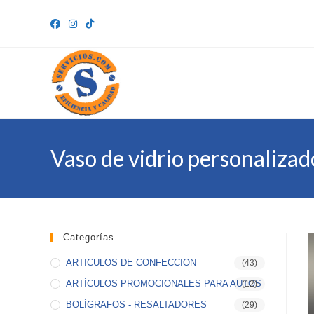
Ir
al
contenido
Vaso de vidrio personalizad
Categorías
ARTICULOS DE CONFECCION
(43)
ARTÍCULOS PROMOCIONALES PARA AUTOS
(12)
BOLÍGRAFOS - RESALTADORES
(29)