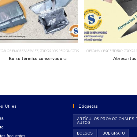
EGALOS EMPRESARIALES
,
TODOS LOS PRODUCTOS
OFICINA Y ESCRITORIO
,
TODOS 
Bolso térmico conservadora
Abrecartas
s Útiles
Etiquetas
sa
ARTÍCULOS PROMOCIONALES 
AUTOS
to
BOLSOS
BOLÍGRAFO
tas frecuentes