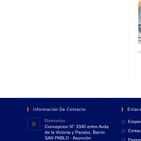
R
Información De Contacto
Enlace
Dirección:
Empre
Concepcion N° 3340 entre Avda
Contac
de la Victoria y Paraiso, Barrio
SAN PABLO - Asunción
Pregun