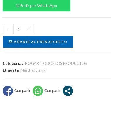
Pedir por WhatsApp
Vaso
-
+
de
vidrio
AÑADIR AL PRESUPUESTO
personalizado
cantidad
Categorías:
HOGAR
,
TODOS LOS PRODUCTOS
Etiqueta:
Merchandising