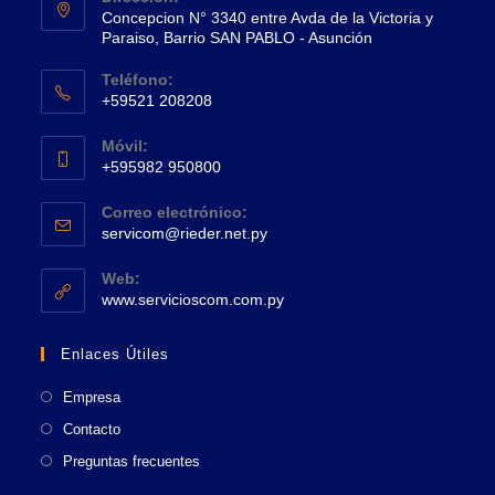
Concepcion N° 3340 entre Avda de la Victoria y
Paraiso, Barrio SAN PABLO - Asunción
Se
Teléfono:
abre
+59521 208208
en
Se
una
Móvil:
abre
+595982 950800
nueva
en
Se
pestaña
tu
Correo electrónico:
abre
Se
aplicación
servicom@rieder.net.py
en
abre
tu
en
Web:
tu
Se
aplicación
www.servicioscom.com.py
aplicación
abre
en
Enlaces Útiles
una
nueva
Empresa
pestaña
Contacto
Preguntas frecuentes