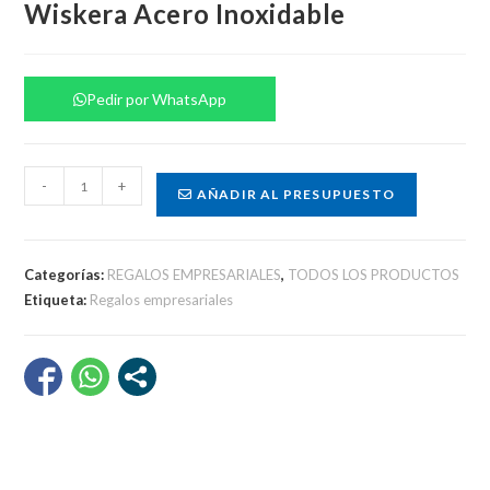
Wiskera Acero Inoxidable
Pedir por WhatsApp
Wiskera
-
+
AÑADIR AL PRESUPUESTO
Acero
Inoxidable
cantidad
Categorías:
REGALOS EMPRESARIALES
,
TODOS LOS PRODUCTOS
Etiqueta:
Regalos empresariales