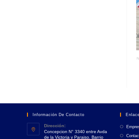
N
Información De Contacto
Enlace
Dirección:
Empre
Concepcion N° 3340 entre Avda
Contac
de la Victoria y Paraiso, Barrio