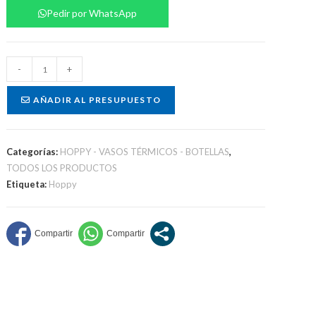
Pedir por WhatsApp
Hoppy
-
+
acrílico
personalizado
AÑADIR AL PRESUPUESTO
cantidad
Categorías:
HOPPY - VASOS TÉRMICOS - BOTELLAS
,
TODOS LOS PRODUCTOS
Etiqueta:
Hoppy