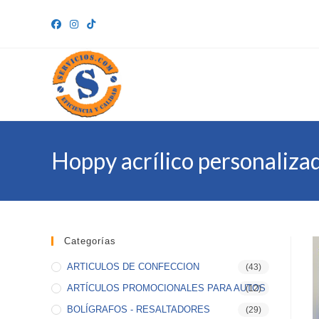
Ir
al
contenido
Hoppy acrílico personaliza
Categorías
ARTICULOS DE CONFECCION
(43)
ARTÍCULOS PROMOCIONALES PARA AUTOS
(12)
BOLÍGRAFOS - RESALTADORES
(29)