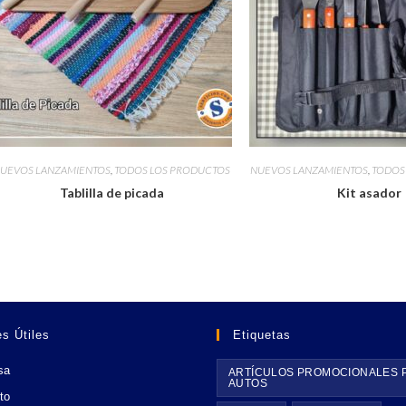
UEVOS LANZAMIENTOS
,
TODOS LOS PRODUCTOS
NUEVOS LANZAMIENTOS
,
TODOS
Tablilla de picada
Kit asador
s Útiles
Etiquetas
sa
ARTÍCULOS PROMOCIONALES 
AUTOS
to