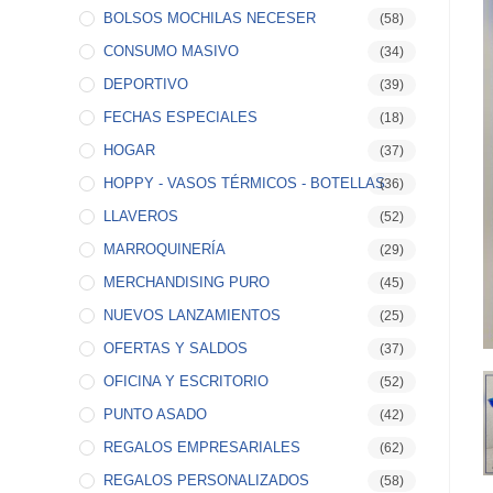
BOLSOS MOCHILAS NECESER
(58)
CONSUMO MASIVO
(34)
DEPORTIVO
(39)
FECHAS ESPECIALES
(18)
HOGAR
(37)
HOPPY - VASOS TÉRMICOS - BOTELLAS
(36)
LLAVEROS
(52)
MARROQUINERÍA
(29)
MERCHANDISING PURO
(45)
NUEVOS LANZAMIENTOS
(25)
OFERTAS Y SALDOS
(37)
OFICINA Y ESCRITORIO
(52)
PUNTO ASADO
(42)
REGALOS EMPRESARIALES
(62)
REGALOS PERSONALIZADOS
(58)