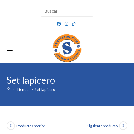
Ir
al
contenido
Set lapicero
>
Tienda
>
Set lapicero
Producto anterior
Siguiente producto