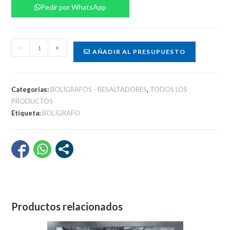
Pedir por WhatsApp
Set
-
+
AÑADIR AL PRESUPUESTO
lapicero
cantidad
Categorías:
BOLÍGRAFOS - RESALTADORES
,
TODOS LOS
PRODUCTOS
Etiqueta:
BOLÍGRAFO
Productos relacionados